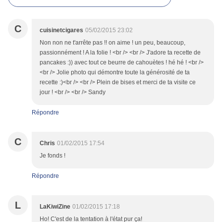
C
cuisinetcigares
05/02/2015 23:02
Non non ne t'arrête pas !! on aime ! un peu, beaucoup,
passionnément ! A la folie ! <br /> <br /> J'adore ta recette de
pancakes :)) avec tout ce beurre de cahouètes ! hé hé ! <br />
<br /> Jolie photo qui démontre toute la générosité de ta
recette :)<br /> <br /> Plein de bises et merci de ta visite ce
jour ! <br /> <br /> Sandy
Répondre
C
Chris
01/02/2015 17:54
Je fonds !
Répondre
L
LaKiwiZine
01/02/2015 17:18
Ho! C'est de la tentation à l'état pur ça!