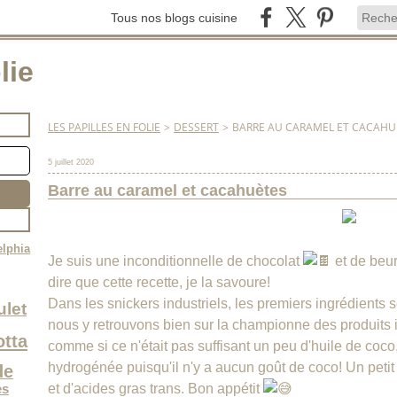
Tous nos blogs cuisine
lie
LES PAPILLES EN FOLIE
>
DESSERT
>
BARRE AU CARAMEL ET CACAHU
5 juillet 2020
Barre au caramel et cacahuètes
elphia
Je suis une inconditionnelle de chocolat
et de beu
dire que cette recette, je la savoure!
Dans les snickers industriels, les premiers ingrédients s
ulet
nous y retrouvons bien sur la championne des produits i
otta
comme si ce n'était pas suffisant un peu d'huile de co
hydrogénée puisqu'il n'y a aucun goût de coco! Un petit 
de
es
et d'acides gras trans. Bon appétit