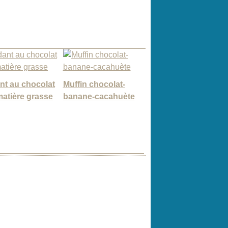
nt au chocolat
Muffin chocolat-
atière grasse
banane-cacahuète