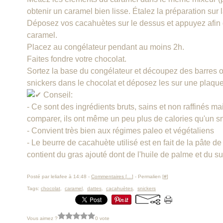
obtenir un caramel bien lisse. Étalez la préparation sur
Déposez vos cacahuètes sur le dessus et appuyez afin q
caramel.
Placez au congélateur pendant au moins 2h.
Faites fondre votre chocolat.
Sortez la base du congélateur et découpez des barres 
snickers dans le chocolat et déposez les sur une plaque p
Conseil:
- Ce sont des ingrédients bruts, sains et non raffinés m
comparer, ils ont même un peu plus de calories qu'un sni
- Convient très bien aux régimes paleo et végétaliens
- Le beurre de cacahuète utilisé est en fait de la pâte 
contient du gras ajouté dont de l'huile de palme et du su
Posté par leliafee à 14:48 -
Commentaires [
…
]
- Permalien [
#
]
Tags:
chocolat
,
caramel
,
dattes
,
cacahuètes
,
snickers
Vous aimez ?
0 vote