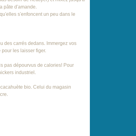
 la pâte d'amande.
u'elles s'enfoncent un peu dans le
ou des carrés dedans. Immergez vos
our les laisser figer.
ais pas dépourvus de calories! Pour
ckers industriel.
de cacahuète bio. Celui du magasin
cre.