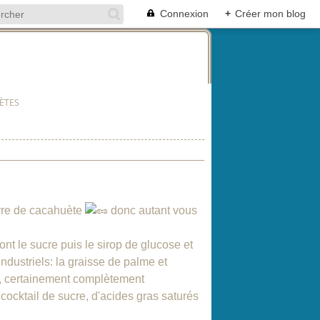
Connexion
+
Créer mon blog
ÈTES
rre de cacahuète
donc autant vous
ont le sucre puis le sirop de glucose et
ndustriels: la graisse de palme et
co, certainement complètement
cocktail de sucre, d'acides gras saturés