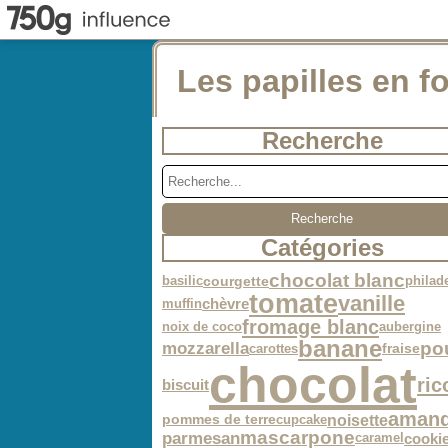
Les papilles en fo
Recherche
Catégories
chocolat blanc
basilic
philad
courgette
tomate
vanille
muffin
chèvre
fromage blanc
noix de coco
aubergine
banane
po
mozzarella
carottes
fraise
chocolat
ric
biscuit
aman
noisette
cupcake
pommes de terre
mascarpone
parmesan
cooki
caramel