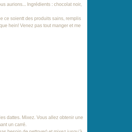
s aurions... Ingrédients : chocolat noir,
e ce soientt des produits sains, remplis
rique hein! Venez pas tout manger et me
es dattes. Mixez. Vous allez obtenir une
ant un carré.
as besoin de nettoyer) et mixez jusqu'à