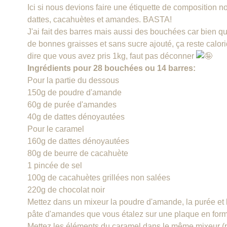
Ici si nous devions faire une étiquette de composition nou
dattes, cacahuètes et amandes. BASTA!
J'ai fait des barres mais aussi des bouchées car bien qu
de bonnes graisses et sans sucre ajouté, ça reste calo
dire que vous avez pris 1kg, faut pas déconner
Ingrédients pour 28 bouchées ou 14 barres:
Pour la partie du dessous
150g de poudre d'amande
60g de purée d'amandes
40g de dattes dénoyautées
Pour le caramel
160g de dattes dénoyautées
80g de beurre de cacahuète
1 pincée de sel
100g de cacahuètes grillées non salées
220g de chocolat noir
Mettez dans un mixeur la poudre d'amande, la purée et l
pâte d'amandes que vous étalez sur une plaque en form
Mettez les éléments du caramel dans le même mixeur (p