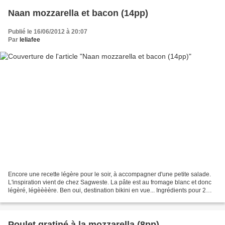
Naan mozzarella et bacon (14pp)
Publié le 16/06/2012 à 20:07
Par
leliafee
Encore une recette légère pour le soir, à accompagner d'une petite salade.
L'inspiration vient de chez Sagweste. La pâte est au fromage blanc et donc
légèré, légèèèère. Ben oui, destination bikini en vue... Ingrédients pour 2
grands naans: Pour la pâte:...
Poulet gratiné à la mozzarella (8pp)