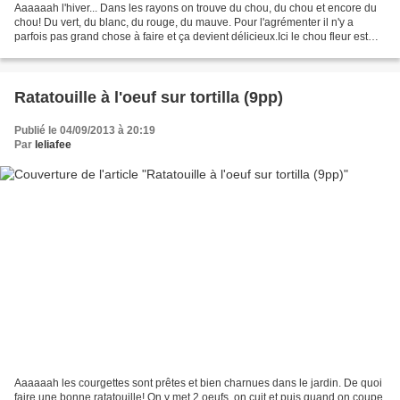
Aaaaaah l'hiver... Dans les rayons on trouve du chou, du chou et encore du
chou! Du vert, du blanc, du rouge, du mauve. Pour l'agrémenter il n'y a
parfois pas grand chose à faire et ça devient délicieux.Ici le chou fleur est
super onctueux et relevé avec...
Ratatouille à l'oeuf sur tortilla (9pp)
Publié le 04/09/2013 à 20:19
Par
leliafee
Aaaaaah les courgettes sont prêtes et bien charnues dans le jardin. De quoi
faire une bonne ratatouille! On y met 2 oeufs, on cuit et puis quand on coupe