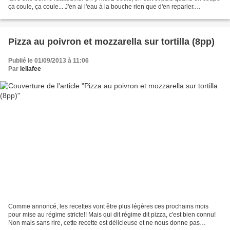
ça coule, ça coule... J'en ai l'eau à la bouche rien que d'en reparler.
Ingrédients pour 4 personnes:...
Pizza au poivron et mozzarella sur tortilla (8pp)
Publié le 01/09/2013 à 11:06
Par
leliafee
Comme annoncé, les recettes vont être plus légères ces prochains mois
pour mise au régime stricte!! Mais qui dit régime dit pizza, c'est bien connu!
Non mais sans rire, cette recette est délicieuse et ne nous donne pas