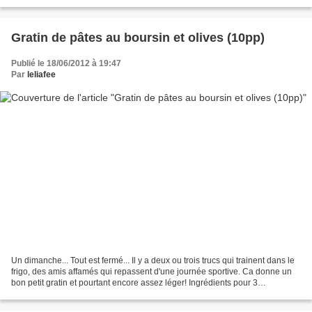
l'impression d'être à la diète......
Gratin de pâtes au boursin et olives (10pp)
Publié le 18/06/2012 à 19:47
Par
leliafee
Un dimanche... Tout est fermé... Il y a deux ou trois trucs qui trainent dans le
frigo, des amis affamés qui repassent d'une journée sportive. Ca donne un
bon petit gratin et pourtant encore assez léger! Ingrédients pour 3
personnes: 400g de penne1 boîte...