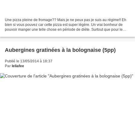
Une pizza pleine de fromage?? Mais je ne peux pas je suis au régime!! Eh
bien si vous pouvez car cette pizza est super légère. Un vrai bonheur de
pouvoir manger une telle chose en période de diète. Surtout que pour le
moment, on a besoin envie de repas...
Aubergines gratinées à la bolognaise (5pp)
Publié le 13/05/2014 à 18:37
Par
leliafee