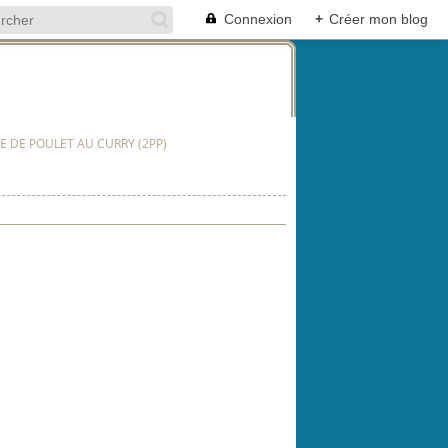
Connexion
+
Créer mon blog
E DE POULET AU CURRY (2PP)