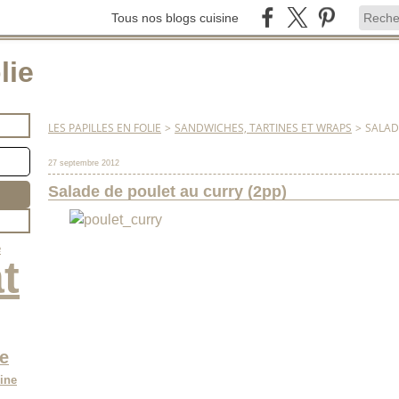
Tous nos blogs cuisine
lie
LES PAPILLES EN FOLIE
>
SANDWICHES, TARTINES ET WRAPS
>
SALAD
27 septembre 2012
Salade de poulet au curry (2pp)
e
t
e
ine