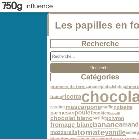
Les papilles en fo
Recherche
Catégories
caramel
philadelphia
chèvr
pommes de terre
chocola
ricotta
fraise
mascarpone
noisette
carottes
muffin
poulet
parmesan
cookies
cacao
chocolat blanc
poivron
basilic
banane
fromage blanc
amand
tomate
vanille
mozzarella
auberg
cupcake
noix de coco