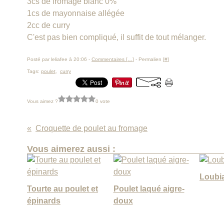
3cs de fromage blanc 0%
1cs de mayonnaise allégée
2cc de curry
C'est pas bien compliqué, il suffit de tout mélanger.
Posté par leliafee à 20:06 -
Commentaires [
…
]
- Permalien [
#
]
Tags:
poulet
,
curry
Vous aimez ?
0 vote
Croquette de poulet au fromage
Vous aimerez aussi :
Loubia
Tourte au poulet et
Poulet laqué aigre-
épinards
doux