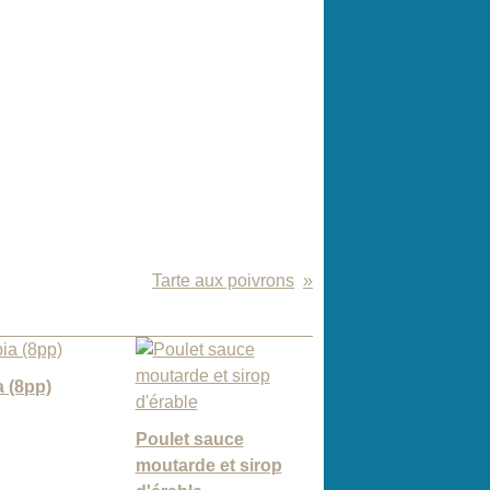
Tarte aux poivrons
 (8pp)
Poulet sauce
moutarde et sirop