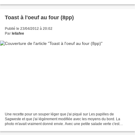
grands naans: Pour la pâte:...
Toast à l'oeuf au four (8pp)
Publié le 23/04/2012 à 20:02
Par
leliafee
Une recette pour un souper léger que j'ai piqué sur Les papilles de
Sagweste et que j'ai légèrement modifiée avec les moyens du bord. La
photo m'avait vraiment donné envie. Avec une petite salade verte c'est
parfait! Ingrédients pour 1 personne: 2 tranches...