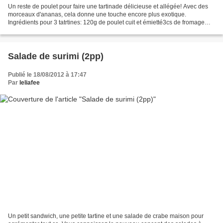
Un reste de poulet pour faire une tartinade délicieuse et allégée! Avec des
morceaux d'ananas, cela donne une touche encore plus exotique.
Ingrédients pour 3 tatrtines: 120g de poulet cuit et émietté3cs de fromage
blanc 0%1cs de mayonnaise allégée2cc...
Salade de surimi (2pp)
Publié le 18/08/2012 à 17:47
Par
leliafee
Un petit sandwich, une petite tartine et une salade de crabe maison pour