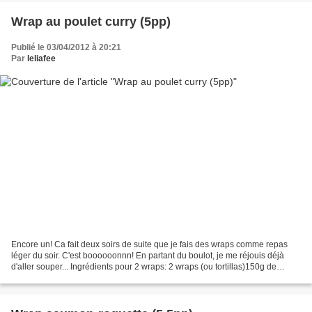
Wrap au poulet curry (5pp)
Publié le 03/04/2012 à 20:21
Par
leliafee
Encore un! Ca fait deux soirs de suite que je fais des wraps comme repas
léger du soir. C'est boooooonnn! En partant du boulot, je me réjouis déjà
d'aller souper... Ingrédients pour 2 wraps: 2 wraps (ou tortillas)150g de
cubes de poulet100g de fromage...