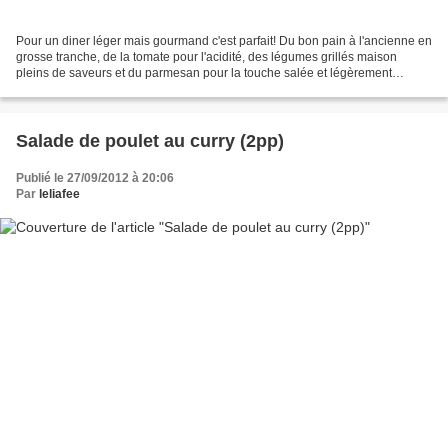
Pour un diner léger mais gourmand c'est parfait! Du bon pain à l'ancienne en
grosse tranche, de la tomate pour l'acidité, des légumes grillés maison
pleins de saveurs et du parmesan pour la touche salée et légèrement
piquante. Je suis complètement fan!...
Salade de poulet au curry (2pp)
Publié le 27/09/2012 à 20:06
Par
leliafee