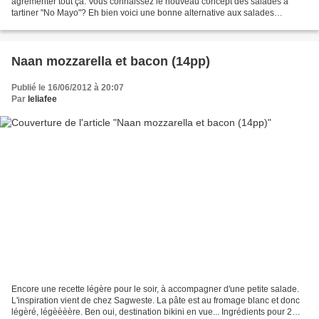
agrémenter tout ça. Vous connaissez le nouveau concept des salades à
tartiner "No Mayo"? Eh bien voici une bonne alternative aux salades
remplies de mayonnaise et qui se rapproche...
Naan mozzarella et bacon (14pp)
Publié le 16/06/2012 à 20:07
Par
leliafee
Encore une recette légère pour le soir, à accompagner d'une petite salade.
L'inspiration vient de chez Sagweste. La pâte est au fromage blanc et donc
légèré, légèèèère. Ben oui, destination bikini en vue... Ingrédients pour 2