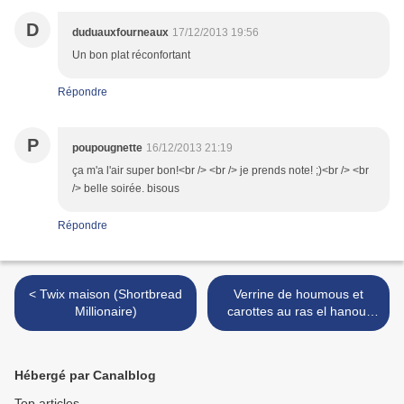
D
duduauxfourneaux
17/12/2013 19:56
Un bon plat réconfortant
Répondre
P
poupougnette
16/12/2013 21:19
ça m'a l'air super bon!<br /> <br /> je prends note! ;)<br /> <br
/> belle soirée. bisous
Répondre
< Twix maison (Shortbread
Verrine de houmous et
Millionaire)
carottes au ras el hanout
(3pp) >
Hébergé par Canalblog
Top articles