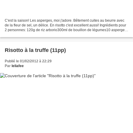
C'est la saison! Les asperges, moi j'adore. Bêtement cuites au beurre avec
de la fleur de sel, un délice. En risotto c'est excellent aussi! Ingrédients pour
2 personnes: 120g de riz arborio300ml de bouillon de légumes10 asperges
vertes1 échalotte40g de...
Risotto à la truffe (11pp)
Publié le 01/02/2012 à 22:29
Par
leliafee