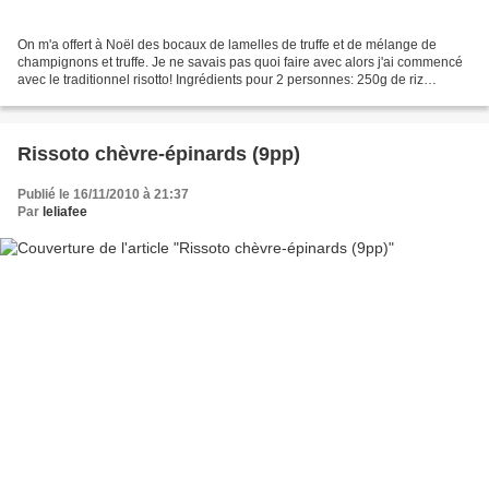
On m'a offert à Noël des bocaux de lamelles de truffe et de mélange de
champignons et truffe. Je ne savais pas quoi faire avec alors j'ai commencé
avec le traditionnel risotto! Ingrédients pour 2 personnes: 250g de riz
arborio20g de beurre1 échalotte30g...
Rissoto chèvre-épinards (9pp)
Publié le 16/11/2010 à 21:37
Par
leliafee