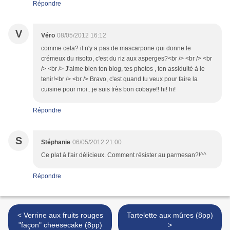
Répondre
V
Véro
08/05/2012 16:12
comme cela? il n'y a pas de mascarpone qui donne le
crémeux du risotto, c'est du riz aux asperges?<br /> <br /> <br
/> <br /> J'aime bien ton blog, tes photos , ton assiduité à le
tenir!<br /> <br /> Bravo, c'est quand tu veux pour faire la
cuisine pour moi...je suis très bon cobaye!! hi! hi!
Répondre
S
Stéphanie
06/05/2012 21:00
Ce plat à l'air délicieux. Comment résister au parmesan?!^^
Répondre
< Verrine aux fruits rouges
Tartelette aux mûres (8pp)
"façon" cheesecake (8pp)
>