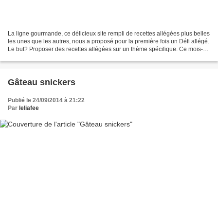
La ligne gourmande, ce délicieux site rempli de recettes allégées plus belles
les unes que les autres, nous a proposé pour la première fois un Défi allégé.
Le but? Proposer des recettes allégées sur un thème spécifique. Ce mois-ci:
le chocolat! Ni une,...
Gâteau snickers
Publié le 24/09/2014 à 21:22
Par
leliafee