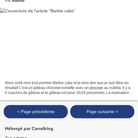
Par
leliafee
Alors voilà mon tout premier Barbie cake et je dois dire que je suis fière du
résultat! C'est un gâteau chocolat noisette avec un glaçage au nutella. Il y a
6 couches de gâteau et le gâteau est pour 16/18 personnes. La réalisation
se fait comme suit:...
< Page précédente
Page suivante >
Hébergé par Canalblog