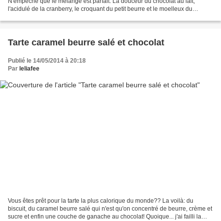
N'empêche que le mélange est parfait. La douceur du chocolat au lait,
l'acidulé de la cranberry, le croquant du petit beurre et le moelleux du
marshmallow. Je craque... Ingrédients...
Tarte caramel beurre salé et chocolat
Publié le 14/05/2014 à 20:18
Par
leliafee
Vous êtes prêt pour la tarte la plus calorique du monde?? La voilà: du
biscuit, du caramel beurre salé qui n'est qu'on concentré de beurre, crème et
sucre et enfin une couche de ganache au chocolat! Quoique... j'ai failli la