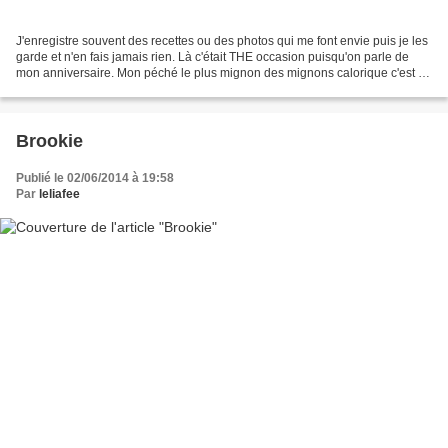
J'enregistre souvent des recettes ou des photos qui me font envie puis je les
garde et n'en fais jamais rien. Là c'était THE occasion puisqu'on parle de
mon anniversaire. Mon péché le plus mignon des mignons calorique c'est le
beurre de cacahuète et le...
Brookie
Publié le 02/06/2014 à 19:58
Par
leliafee