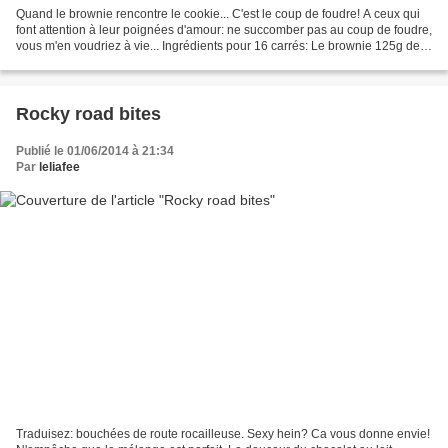
Quand le brownie rencontre le cookie... C'est le coup de foudre! A ceux qui
font attention à leur poignées d'amour: ne succomber pas au coup de foudre,
vous m'en voudriez à vie... Ingrédients pour 16 carrés: Le brownie 125g de
chocolat75g de beurre120g...
Rocky road bites
Publié le 01/06/2014 à 21:34
Par
leliafee
Traduisez: bouchées de route rocailleuse. Sexy hein? Ca vous donne envie!