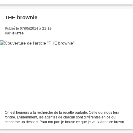
rendre ENCORE plus calorique...
THE brownie
Publié le 07/05/2014 à 21:19
Par
leliafee
On est toujours à la recherche de la recette parfaite. Celle qui nous fera
fondre. Evidemment, les attentes de chacun sont différentes en ce qui
concerne un dessert. Pour ma part je trouve ce que je veux dans ce brownie:
goût fort en chocolat, craquant...