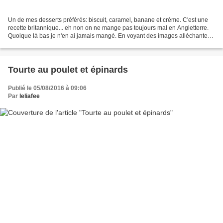
Un de mes desserts préférés: biscuit, caramel, banane et crème. C'est une
recette britannique... eh non on ne mange pas toujours mal en Angletterre.
Quoique là bas je n'en ai jamais mangé. En voyant des images alléchantes
sur Pinterest j'ai eu envie d'en...
Tourte au poulet et épinards
Publié le 05/08/2016 à 09:06
Par
leliafee