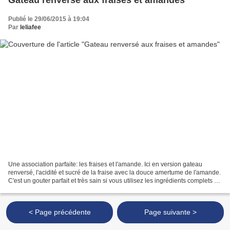
Publié le 29/06/2015 à 19:04
Par
leliafee
Une association parfaite: les fraises et l'amande. Ici en version gateau
renversé, l'acidité et sucré de la fraise avec la douce amertume de l'amande.
C'est un gouter parfait et très sain si vous utilisez les ingrédients complets et
non raffinés. Ce gateau...
< Page précédente
Page suivante >