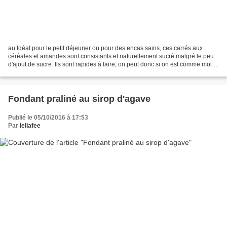
au Idéal pour le petit déjeuner ou pour des encas sains, ces carrés aux
céréales et amandes sont consistants et naturellement sucré malgré le peu
d'ajout de sucre. Ils sont rapides à faire, on peut donc si on est comme moi et
que rien n'est jamais prévu,...
Fondant praliné au sirop d'agave
Publié le 05/10/2016 à 17:53
Par
leliafee