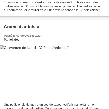
Et sans oeufs aussi... Ca sert à quoi me direz-vous? Eh bien à avoir des
muffins avec un IG plus faible mais riches en protéines. L'ingrédient secret
qui permet de lier le tout et d'avoir une texture dense est... le pois chiche!
Hein?? Quoi?? C'est une...
Crème d'artichaut
Publié le 03/08/2016 à 21:04
Par
leliafee
Une petite envie de mettre un peu de saveur et d'originalité dans mon
assiette de salade aujourd'hui. Cette onctueuse crème à base de légume