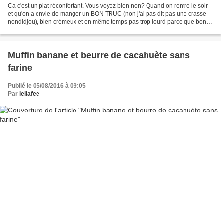
Ca c'est un plat réconfortant. Vous voyez bien non? Quand on rentre le soir
et qu'on a envie de manger un BON TRUC (non j'ai pas dit pas une crasse
nondidjou), bien crémeux et en même temps pas trop lourd parce que bon...
on est des filles et les filles...
Muffin banane et beurre de cacahuète sans
farine
Publié le 05/08/2016 à 09:05
Par
leliafee