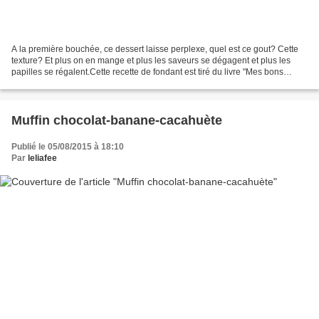
A la première bouchée, ce dessert laisse perplexe, quel est ce gout? Cette
texture? Et plus on en mange et plus les saveurs se dégagent et plus les
papilles se régalent.Cette recette de fondant est tiré du livre "Mes bons
desserts aux sucres naturels"...
Muffin chocolat-banane-cacahuète
Publié le 05/08/2015 à 18:10
Par
leliafee