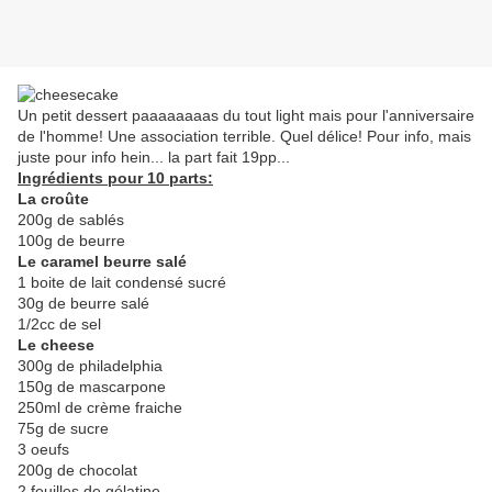
Un petit dessert paaaaaaaas du tout light mais pour l'anniversaire
de l'homme! Une association terrible. Quel délice! Pour info, mais
juste pour info hein... la part fait 19pp...
Ingrédients pour 10 parts:
La croûte
200g de sablés
100g de beurre
Le caramel beurre salé
1 boite de lait condensé sucré
30g de beurre salé
1/2cc de sel
Le cheese
300g de philadelphia
150g de mascarpone
250ml de crème fraiche
75g de sucre
3 oeufs
200g de chocolat
2 feuilles de gélatine