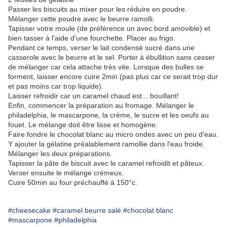
Passer les biscuits au mixer pour les réduire en poudre.
Mélanger cette poudre avec le beurre ramolli.
Tapisser votre moule (de préférence un avec bord amovible) et
bien tasser à l'aide d'une fourchette. Placer au frigo.
Pendant ce temps, verser le lait condensé sucré dans une
casserole avec le beurre et le sel. Porter à ébullition sans cesser
de mélanger car cela attache très vite. Lorsque des bulles se
forment, laisser encore cuire 2min (pas plus car ce serait trop dur
et pas moins car trop liquide).
Laisser refroidir car un caramel chaud est... bouillant!
Enfin, commencer la préparation au fromage. Mélanger le
philadelphia, le mascarpone, la crème, le sucre et les oeufs au
fouet. Le mélange doit être lisse et homogène.
Faire fondre le chocolat blanc au micro ondes avec un peu d'eau.
Y ajouter la gélatine préalablement ramollie dans l'eau froide.
Mélanger les deux préparations.
Tapisser la pâte de biscuit avec le caramel refroidit et pâteux.
Verser ensuite le mélange crémeux.
Cuire 50min au four préchauffé à 150°c.
#cheesecake
#caramel beurre salé
#chocolat blanc
#mascarpone
#philadelphia