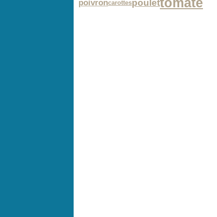
tomate
poulet
poivron
carottes