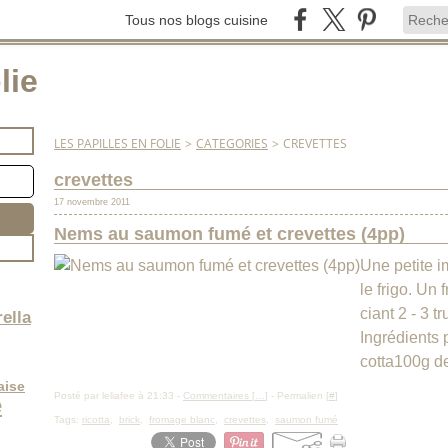
Tous nos blogs cuisine
lie
LES PAPILLES EN FOLIE
>
CATEGORIES
>
CREVETTES
crevettes
17 novembre 2011
Nems au saumon fumé et crevettes (4pp)
Une petite i
le frigo. Un
ciant 2 - 3 t
ella
Ingrédients 
cotta100g d
aise
Posté par leliafee à 21:33 -
Commentaires [
…
]
- Permalien [
#
]
e
Tags:
ricotta
,
brick
,
fromage blanc
,
crevettes
,
saumon fumé