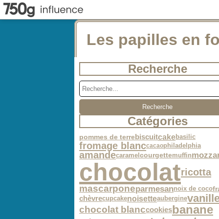
Les papilles en fo
Recherche
Catégories
cake
biscuit
basilic
pommes de terre
fromage blanc
philadelphia
cacao
amande
mozzar
caramel
muffin
courgette
chocolat
ricotta
mascarpone
parmesan
noix de coco
fr
vanill
noisette
chèvre
cupcake
aubergine
banane
chocolat blanc
cookies