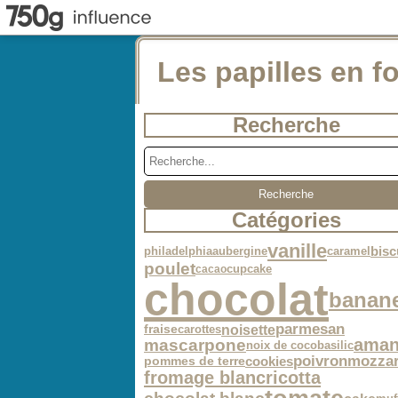
Les papilles en fo
Recherche
Catégories
vanille
philadelphia
aubergine
caramel
bisc
poulet
cupcake
cacao
chocolat
banan
parmesan
noisette
carottes
fraise
aman
mascarpone
noix de coco
basilic
poivron
mozzar
cookies
pommes de terre
fromage blanc
ricotta