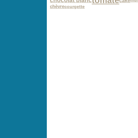
tomate
chocolat blanc
cake
muf
chèvre
courgette