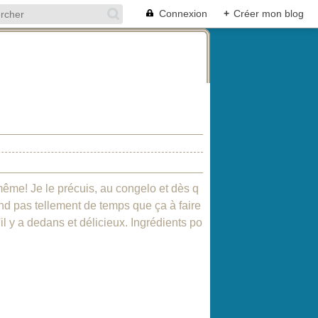
Connexion
+
Créer mon blog
même! Je le précuis, au congelo et dès q
nd pas tellement de temps que ça à faire
'il y a dedans et délicieux. Ingrédients po