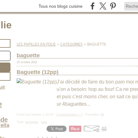
Tous nos blogs cuisine
lie
LES PAPILLES EN FOLIE
>
CATEGORIES
>
BAGUETTE
baguette
15 octobre 2011
Baguette (12pp)
J'ai décidé de faire du bon pain moi 
uit
u'on a besoin: hop au four! Ca ne pre
et puis c'est moins cher, on sait ce qu
e
ur 4baguettes...
Posté par leliafee à 16:50 -
Commentaires [
…
]
- Permalien [
#
]
de
Tags:
baguette
,
pain
ella