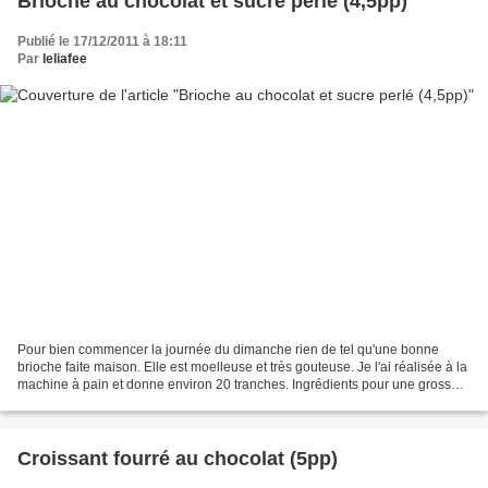
Brioche au chocolat et sucre perlé (4,5pp)
Publié le 17/12/2011 à 18:11
Par
leliafee
Pour bien commencer la journée du dimanche rien de tel qu'une bonne
brioche faite maison. Elle est moelleuse et très gouteuse. Je l'ai réalisée à la
machine à pain et donne environ 20 tranches. Ingrédients pour une grosse
brioche: 250ml de lait demi écrémé45g...
Croissant fourré au chocolat (5pp)