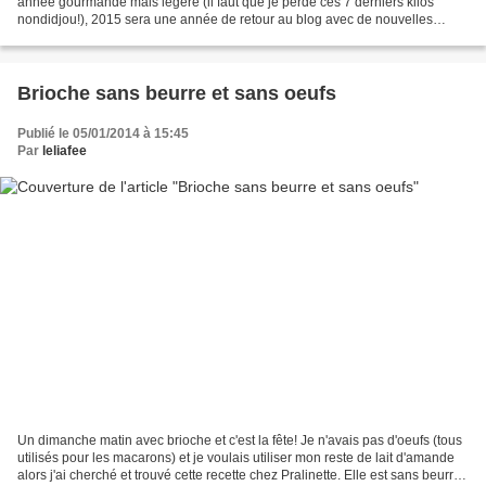
année gourmande mais légère (il faut que je perde ces 7 derniers kilos
nondidjou!), 2015 sera une année de retour au blog avec de nouvelles
recettes ou des recettes revisitées....
Brioche sans beurre et sans oeufs
Publié le 05/01/2014 à 15:45
Par
leliafee
Un dimanche matin avec brioche et c'est la fête! Je n'avais pas d'oeufs (tous
utilisés pour les macarons) et je voulais utiliser mon reste de lait d'amande
alors j'ai cherché et trouvé cette recette chez Pralinette. Elle est sans beurre,