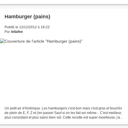
cela ne cache...
Hamburger (pains)
Publié le 12/12/2012 à 18:22
Par
leliafee
Un petit air d'Amérique. Les hamburgers c'est bon mais c'est gras et bourrés
de plein de E, F, Z et j'en passe! Sauf si on les fait soi même... C'est meilleur,
plus consistant et plus sains bien sûr. Cette recette est super moelleuse, j'ai
adoré, elle...