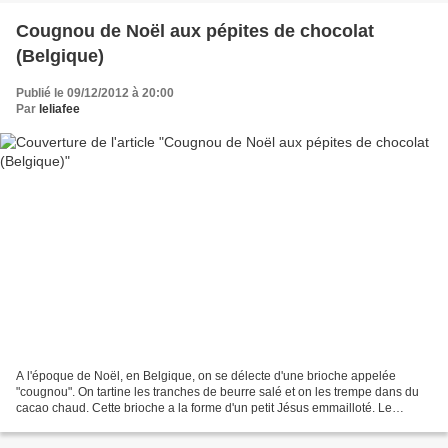
Cougnou de Noël aux pépites de chocolat
(Belgique)
Publié le 09/12/2012 à 20:00
Par
leliafee
A l'époque de Noël, en Belgique, on se délecte d'une brioche appelée
"cougnou". On tartine les tranches de beurre salé et on les trempe dans du
cacao chaud. Cette brioche a la forme d'un petit Jésus emmailloté. Le
cougnou est traditionnellement fait avec...