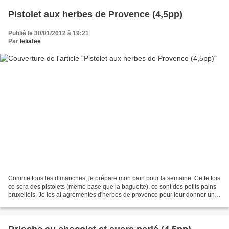
Pistolet aux herbes de Provence (4,5pp)
Publié le 30/01/2012 à 19:21
Par
leliafee
Comme tous les dimanches, je prépare mon pain pour la semaine. Cette fois
ce sera des pistolets (même base que la baguette), ce sont des petits pains
bruxellois. Je les ai agrémentés d'herbes de provence pour leur donner un
petit goût sympa avec le jambon...