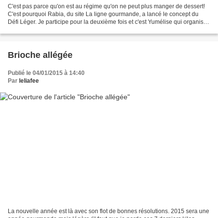
C'est pas parce qu'on est au régime qu'on ne peut plus manger de dessert!
C'est pourquoi Rabia, du site La ligne gourmande, a lancé le concept du
Défi Léger. Je participe pour la deuxième fois et c'est Yumélise qui organise
cette fois avec le thème du...
Brioche allégée
Publié le 04/01/2015 à 14:40
Par
leliafee
La nouvelle année est là avec son flot de bonnes résolutions. 2015 sera une