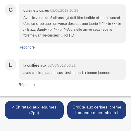
C
cuisinetcigares
02/06/2013 10:29
Avec le zeste de 3 citrons, çà doit être terrible et tout le secret
c'est ce sirop que l'on verse dessus : une tuerie !! ^^ <br /> <br
/> Bizzz Sandy <br /> <br /> Alors elle arrive cette recette
"crème-vanille-cerises" ... lol ! :D
Répondre
L
la cuillère aux
02/06/2013 06:31
avec ce sirop par dessus c'est le must :) bonne journée
Répondre
< Shirataki aux légumes
Croûte aux cerises, crème
(2pp)
d'amande et crumble à la
fève tonka >