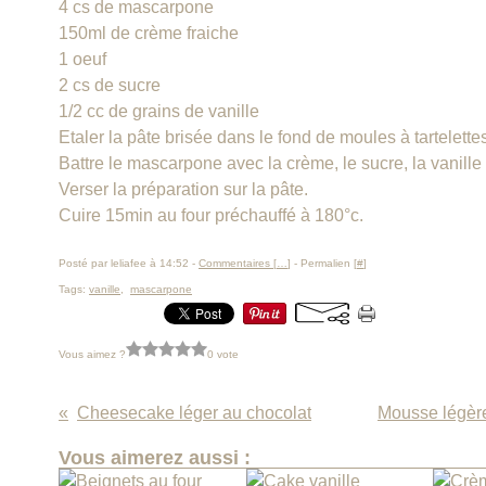
4 cs de mascarpone
150ml de crème fraiche
1 oeuf
2 cs de sucre
1/2 cc de grains de vanille
Etaler la pâte brisée dans le fond de moules à tartelette
Battre le mascarpone avec la crème, le sucre, la vanille e
Verser la préparation sur la pâte.
Cuire 15min au four préchauffé à 180°c.
Posté par leliafee à 14:52 -
Commentaires [
…
]
- Permalien [
#
]
Tags:
vanille
,
mascarpone
Vous aimez ?
0 vote
Cheesecake léger au chocolat
Mousse légère
Vous aimerez aussi :