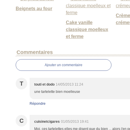
Beignets au four
Crème 
Cake vanille
crémeu
classique moelleux
et ferme
Commentaires
Ajouter un commentaire
T
touti et dodo
14/05/2013 11:24
une tartelette bien moelleuse
Répondre
C
cuisinetcigares
01/05/2013 19:41
Moi, ces tartelettes elles me disent que du bien ... alors j'en