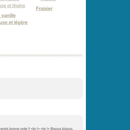
Fraisier
vanille
se et légère
 prends bonne note !! <br /> <br /> Bisous bisous,