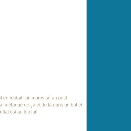
 en restait j'ai improvisé un petit
'ai mélangé de ça et de là dans un bol et
ltat est au top lui!