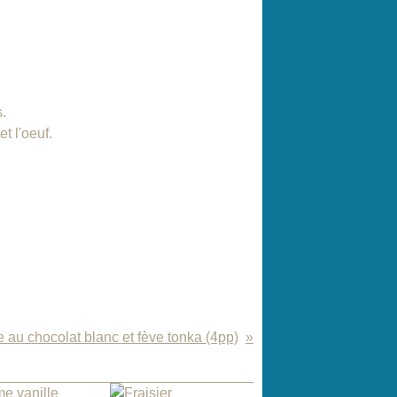
s.
t l'oeuf.
 au chocolat blanc et fève tonka (4pp)