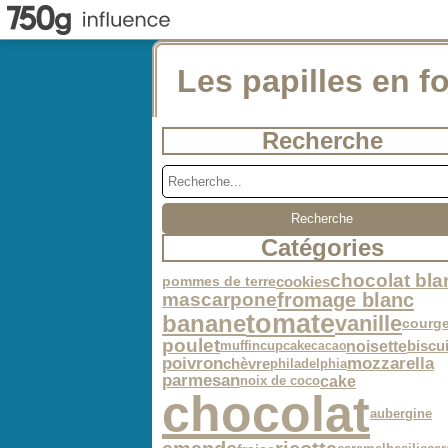
Les papilles en fo
Recherche
Catégories
chocolat bla
cookies
pommes de terre
fromage blanc
mascarpone
tomate
banane
vanille
courge
poulet
noisette
muffin
cupcake
biscui
cacao
poivron
mozzarella
chèvre
philadelphia
parmesan
cake
noix de coco
chocolat
aubergine