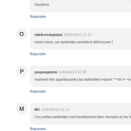
Sandrine
Répondre
O
odelicesdupalais
26/04/2013 11:13
miam miam, ces tartelettes semblent délicieuses !
Répondre
P
poupougnette
22/04/2013 20:30
vraiment très appétissantes tes tartelettes! miam!! ^^<br /> <b
Répondre
M
MC
21/04/2013 21:12
Ces petites tartelettes sont terriblement bien réussies et me fon
Répondre