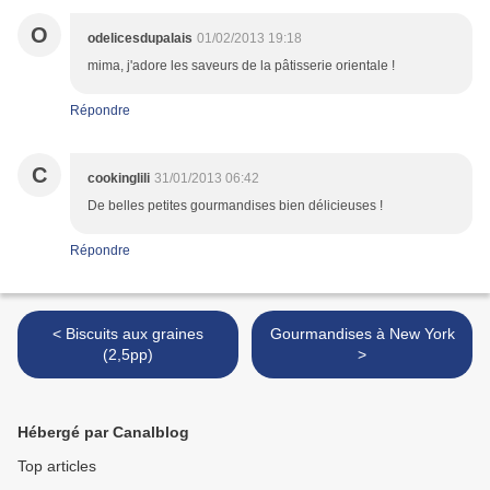
O
odelicesdupalais
01/02/2013 19:18
mima, j'adore les saveurs de la pâtisserie orientale !
Répondre
C
cookinglili
31/01/2013 06:42
De belles petites gourmandises bien délicieuses !
Répondre
< Biscuits aux graines
Gourmandises à New York
(2,5pp)
>
Hébergé par Canalblog
Top articles