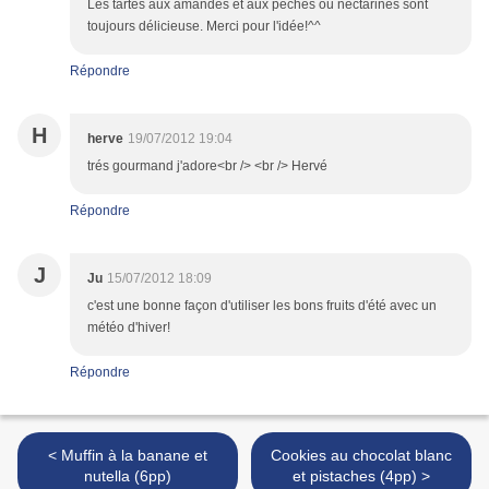
Les tartes aux amandes et aux pèches ou nectarines sont
toujours délicieuse. Merci pour l'idée!^^
Répondre
H
herve
19/07/2012 19:04
trés gourmand j'adore<br /> <br /> Hervé
Répondre
J
Ju
15/07/2012 18:09
c'est une bonne façon d'utiliser les bons fruits d'été avec un
météo d'hiver!
Répondre
< Muffin à la banane et
Cookies au chocolat blanc
nutella (6pp)
et pistaches (4pp) >