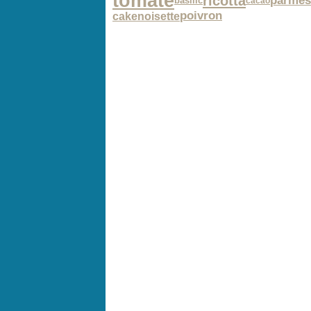
tomate
ricotta
parmes
basilic
cacao
poivron
cake
noisette