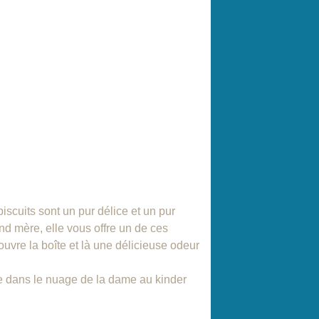
iscuits sont un pur délice et un pur
 mère, elle vous offre un de ces
 ouvre la boîte et là une délicieuse odeur
ée dans le nuage de la dame au kinder