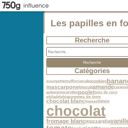
Les papilles en fo
Recherche
Catégories
banan
cookies
muffin
cupcake
courgette
amande
mascarpone
biscuit
caramel
poulet
aubergine
carottes
noix de coco
philadelphia
pommes de terre
chocolat blanc
chèvre
fraise
chocolat
vanill
fromage blanc
mozzarella