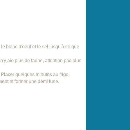
le blanc d'oeuf et le sel jusqu'à ce que
l n'y aie plus de farine, attention pas plus
. Placer quelques minutes au frigo.
ment et former une demi lune.