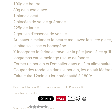
190g de beurre
80g de sucre glace
1 blanc d'oeuf
2 pincées de sel de guérande
225g de farine
2 gouttes d'essence de vanille
Au batteur, mélanger le beurre mou avec le sucre glace, 
la pâte soit lisse et homogène.
Y incorporer la farine et travailler la pâte jusqu'à ce qu'i
longtemps car le mélange risque de fondre.
Former un boudin et l'emballer dans du film alimentaire
Couper des rondelles dans le boudin, les aplatir légère
Faire cuire 12min au four préchauffé à 180°c.
Posté par leliafee à 15:19 -
Commentaires [
…
]
- Permalien [
#
]
Tags:
biscuit
,
sablés
Vous aimez ?
0 vote