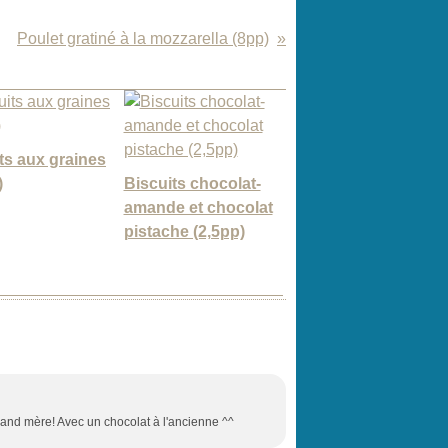
Poulet gratiné à la mozzarella (8pp)
ts aux graines
)
Biscuits chocolat-
amande et chocolat
pistache (2,5pp)
grand mère! Avec un chocolat à l'ancienne ^^