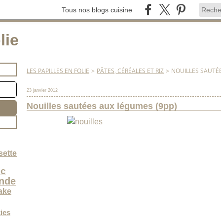
Tous nos blogs cuisine
lie
LES PAPILLES EN FOLIE
>
PÂTES, CÉRÉALES ET RIZ
>
NOUILLES SAUTÉ
23 janvier 2012
Nouilles sautées aux légumes (9pp)
sette
nc
nde
ake
ies