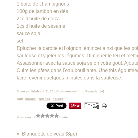
1 boite de champignons
100g de jambon en dés
2cc d'huile de colza
1cs d'huile de sésame
sauce soja
sel
Eplucher la carotte et l'oignon, émincer ainsi que les po
sauteuse et y jeter les légumes. Diminuer le feu et mett
Assaisonner avec la sauce soja selon votre goût. Ajouter
Cuire les pâtes dans l'eau bouillante. Une fois égoutté
faire revenir quelques minutes dans la sauteuse.
Posté par leliafee à 21:10 -
Commentaires [
…
]
- Permalien [
#
]
Tags:
poivron
,
carottes
,
nouilles
Vous aimez ?
0 vote
Blanquette de veau (8pp)