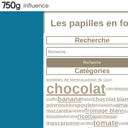
Les papilles en fo
Recherche
Catégories
noix de coco
pommes de terre
cacao
chocolat
noi
cupcake
banane
chocolat bla
muffin
fraise
ama
poulet
poivron
chèvre
philadelphia
fromage blanc
mozzarella
c
caramel
ricotta
parmesan
biscuit
aubergine
tomate
mascarpone
cook
carottes