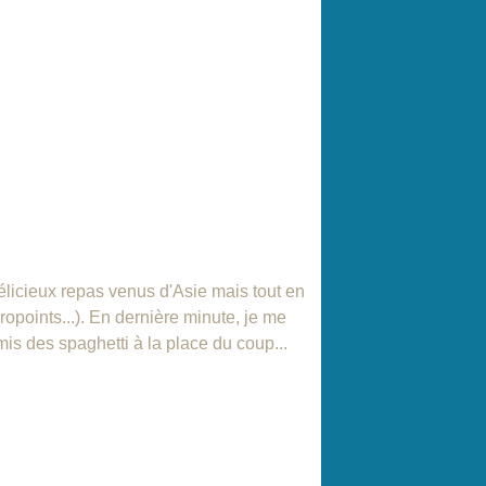
élicieux repas venus d'Asie mais tout en
opoints...). En dernière minute, je me
mis des spaghetti à la place du coup...