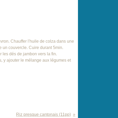
ivron. Chauffer l'huile de colza dans une
re un couvercle. Cuire durant 5min.
 les dés de jambon vers la fin.
es, y ajouter le mélange aux légumes et
Riz presque cantonais (11pp)