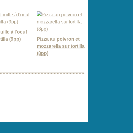
ille à l'oeuf
tilla (9pp)
Pizza au poivron et
mozzarella sur tortilla
(8pp)