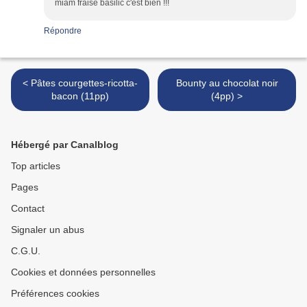
miam fraise basilic c'est bien !!!
Répondre
< Pâtes courgettes-ricotta-
Bounty au chocolat noir
bacon (11pp)
(4pp) >
Hébergé par Canalblog
Top articles
Pages
Contact
Signaler un abus
C.G.U.
Cookies et données personnelles
Préférences cookies